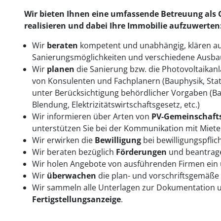
Wir bieten Ihnen eine umfassende Betreuung als G
realisieren und dabei Ihre Immobilie aufzuwerten
Wir
beraten
kompetent und unabhängig, klären au
Sanierungsmöglichkeiten und verschiedene Ausba
Wir
planen
die Sanierung bzw. die Photovoltaika
von Konsulenten und Fachplanern (Bauphysik, Stati
unter Berücksichtigung behördlicher Vorgaben (B
Blendung, Elektrizitätswirtschaftsgesetz, etc.)
Wir informieren über Arten von
PV-Gemeinschaft
unterstützen Sie bei der Kommunikation mit Miete
Wir erwirken die
Bewilligung
bei bewilligungspfli
Wir beraten bezüglich
Förderungen
und beantrage
Wir holen Angebote von ausführenden Firmen ein 
Wir
überwachen
die plan- und vorschriftsgemäß
Wir sammeln alle Unterlagen zur Dokumentation
Fertigstellungsanzeige
.