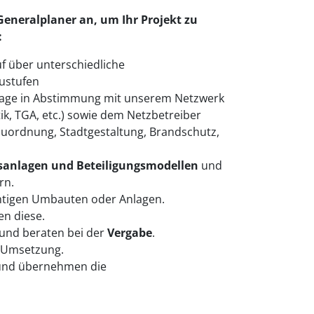
eneralplaner an, um Ihr Projekt zu
:
f über unterschiedliche
ustufen
nlage in Abstimmung mit unserem Netzwerk
k, TGA, etc.) sowie dem Netzbetreiber
auordnung, Stadtgestaltung, Brandschutz,
sanlagen und Beteiligungsmodellen
und
rn.
chtigen Umbauten oder Anlagen.
n diese.
und beraten bei der
Vergabe
.
e Umsetzung.
 und übernehmen die