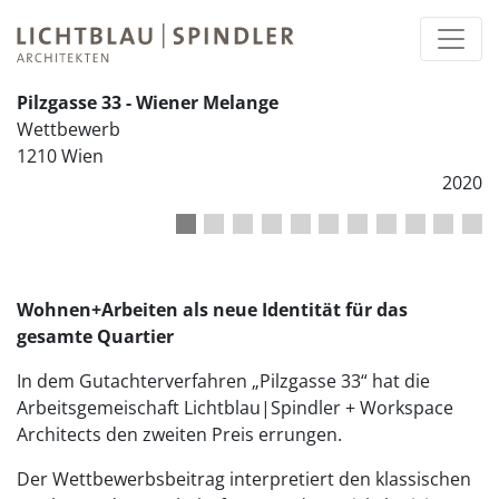
Pilzgasse 33 - Wiener Melange
Wettbewerb
1210 Wien
2020
1
2
3
4
5
6
7
8
9
10
11
Wohnen+Arbeiten als neue Identität für das
gesamte Quartier
In dem Gutachterverfahren „Pilzgasse 33“ hat die
Arbeitsgemeischaft Lichtblau|Spindler + Workspace
Architects den zweiten Preis errungen.
Der Wettbewerbsbeitrag interpretiert den klassischen