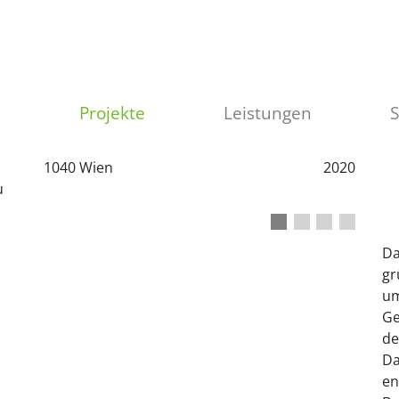
Projekte
Leistungen
1040 Wien
2020
u
1
2
3
4
Da
gr
um
Ge
de
Da
en