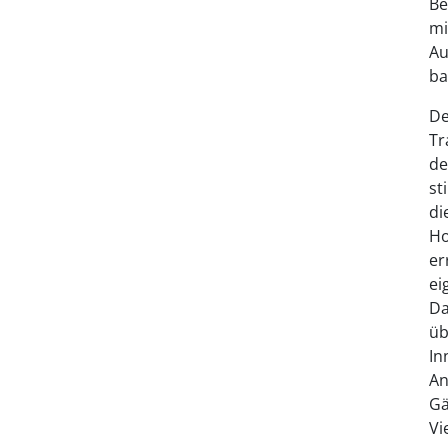
Be
mi
Au
ba
De
Tr
de
st
di
Ho
er
ei
Da
üb
In
An
Gä
Vi