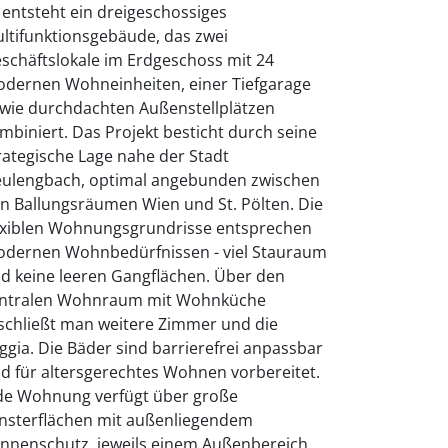
 entsteht ein dreigeschossiges
ltifunktionsgebäude, das zwei
schäftslokale im Erdgeschoss mit 24
dernen Wohneinheiten, einer Tiefgarage
wie durchdachten Außenstellplätzen
mbiniert. Das Projekt besticht durch seine
rategische Lage nahe der Stadt
ulengbach, optimal angebunden zwischen
n Ballungsräumen Wien und St. Pölten. Die
exiblen Wohnungsgrundrisse entsprechen
dernen Wohnbedürfnissen - viel Stauraum
d keine leeren Gangflächen. Über den
ntralen Wohnraum mit Wohnküche
schließt man weitere Zimmer und die
ggia. Die Bäder sind barrierefrei anpassbar
d für altersgerechtes Wohnen vorbereitet.
de Wohnung verfügt über große
nsterflächen mit außenliegendem
nnenschutz, jeweils einem Außenbereich