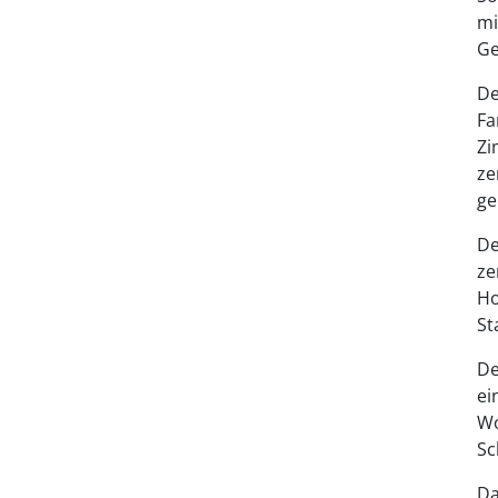
mi
Ge
De
Fa
Zi
ze
ge
De
ze
Ho
St
De
ei
Wo
Sc
Da