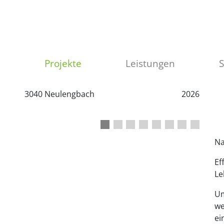
Projekte
Leistungen
3040 Neulengbach
2026
1
2
3
4
5
6
7
8
Na
Ef
Le
Um
we
ei