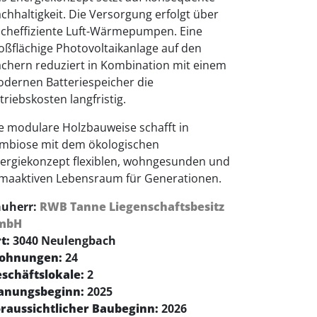
chhaltigkeit. Die Versorgung erfolgt über
cheffiziente Luft-Wärmepumpen. Eine
oßflächige Photovoltaikanlage auf den
chern reduziert in Kombination mit einem
dernen Batteriespeicher die
triebskosten langfristig.
e modulare Holzbauweise schafft in
mbiose mit dem ökologischen
ergiekonzept flexiblen, wohngesunden und
imaaktiven Lebensraum für Generationen.
uherr:
RWB Tanne Liegenschaftsbesitz
mbH
t:
3040 Neulengbach
ohnungen:
24
schäftslokale:
2
anungsbeginn:
2025
raussichtlicher Baubeginn:
2026