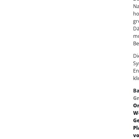
Na
ho
gr
Dä
mo
Be
Di
Sy
En
kl
Ba
G
Or
W
Ge
Pl
vo