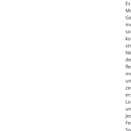
Es
Mu
Ge
mo
so
ko
st
Ne
de
fl
mo
un
ze
er
Lo
un
Je
Fe
So